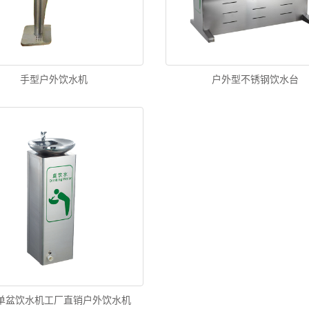
手型户外饮水机
户外型不锈钢饮水台
单盆饮水机工厂直销户外饮水机