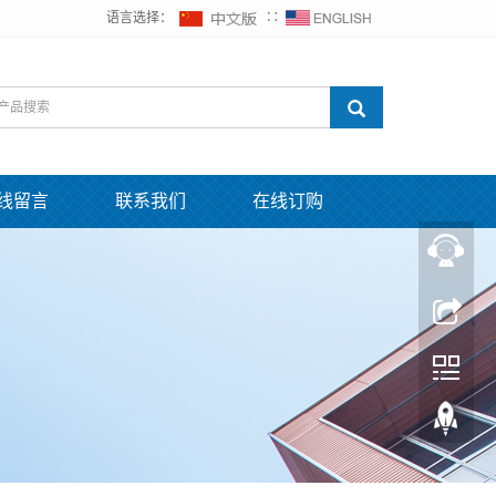
语言选择：
∷
线留言
联系我们
在线订购