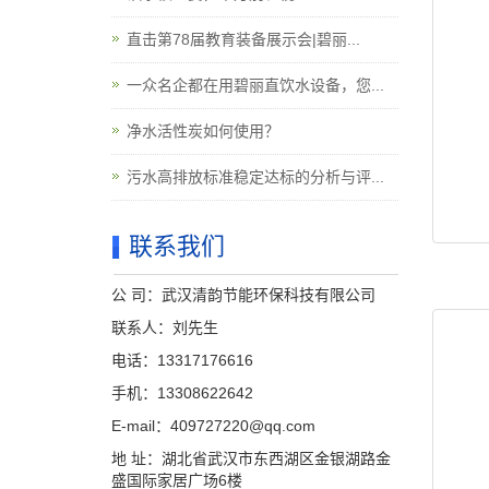
直击第78届教育装备展示会|碧丽...
一众名企都在用碧丽直饮水设备，您...
净水活性炭如何使用？
污水高排放标准稳定达标的分析与评...
联系我们
公 司：武汉清韵节能环保科技有限公司
联系人：刘先生
电话：13317176616
手机：13308622642
E-mail：409727220@qq.com
地 址：湖北省武汉市东西湖区金银湖路金
盛国际家居广场6楼