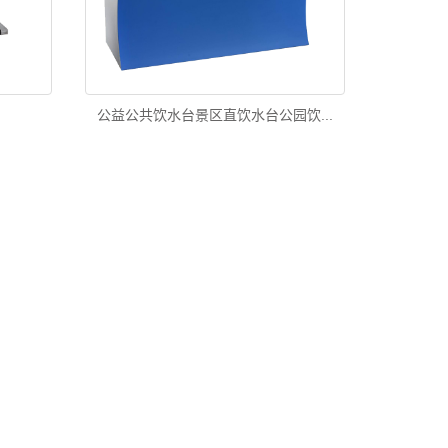
公益公共饮水台景区直饮水台公园饮...