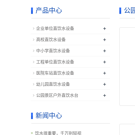
产品中心
公
+
企业单位直饮水设备
+
高校直饮水设备
+
中小学直饮水设备
+
工程单位直饮水设备
+
医院车站直饮水设备
+
幼儿园直饮水设备
+
公园景区户外直饮水台
新闻中心
饮水很重要，千万别轻视