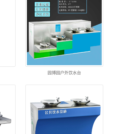
园博园户外饮水台