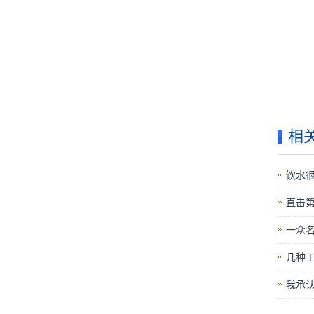
相
饮水
直击第
一众
几种
我承认