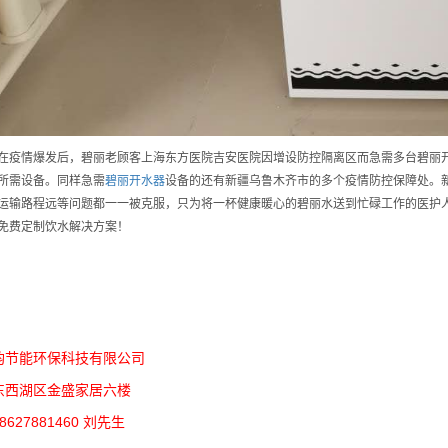
在疫情爆发后，碧丽老顾客上海东方医院吉安医院因增设防控隔离区而急需多台碧丽
所需设备。同样急需
碧丽开水器
设备的还有新疆乌鲁木齐市的多个疫情防控保障处。
运输路程远等问题都一一被克服，只为将一杯健康暖心的碧丽水送到忙碌工作的医护
免费定制饮水解决方案！
韵节能环保科技有限公司
东西湖区金盛家居六楼
627881460 刘先生