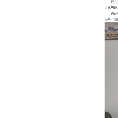
现在
寻求节能
碧丽
足每一位