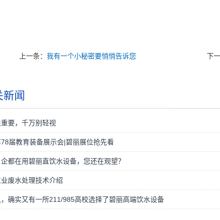
上一条：
我有一个小秘密要悄悄告诉您
下
关新闻
很重要，千万别轻视
78届教育装备展示会|碧丽展位抢先看
名企都在用碧丽直饮水设备，您还在观望？
工业废水处理技术介绍
，确实又有一所211/985高校选择了碧丽高端饮水设备