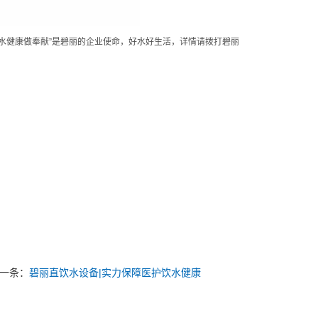
水健康做奉献”是碧丽的企业使命，好水好生活，详情请拨打碧丽
一条：
碧丽直饮水设备|实力保障医护饮水健康