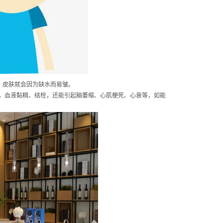
，皮肤就会因为缺水而易皱。
性，血液黏稠、结栓，还能引起脑萎缩、心肌梗死、心衰等，如能