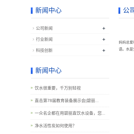
新闻中心
公
+
公司新闻
+
行业新闻
妈妈总爱
+
语。水是
科技创新
新闻中心
饮水很重要，千万别轻视
直击第78届教育装备展示会|碧丽...
一众名企都在用碧丽直饮水设备，您...
净水活性炭如何使用？