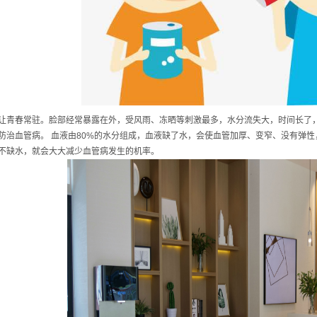
让青春常驻。脸部经常暴露在外，受风雨、冻晒等刺激最多，水分流失大，时间长了
防治血管病。 血液由80%的水分组成，血液缺了水，会使血管加厚、变窄、没有弹
不缺水，就会大大减少血管病发生的机率。