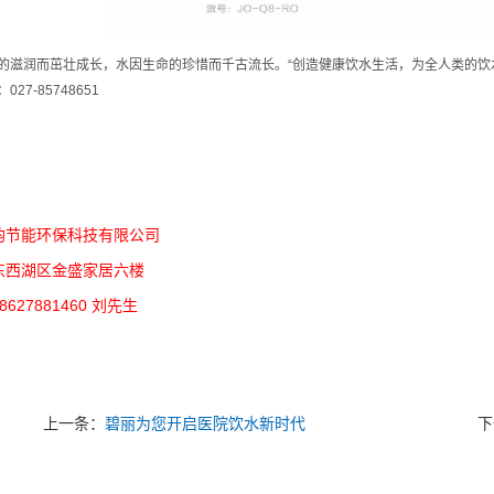
的滋润而茁壮成长，水因生命的珍惜而千古流长。“创造健康饮水生活，为全人类的饮
27-85748651
韵节能环保科技有限公司
东西湖区金盛家居六楼
627881460 刘先生
上一条：
碧丽为您开启医院饮水新时代
下