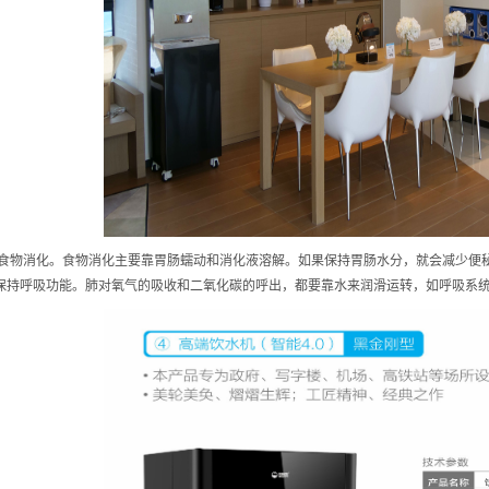
食物消化。食物消化主要靠胃肠蠕动和消化液溶解。如果保持胃肠水分，就会减少便
呼吸功能。肺对氧气的吸收和二氧化碳的呼出，都要靠水来润滑运转，如呼吸系统