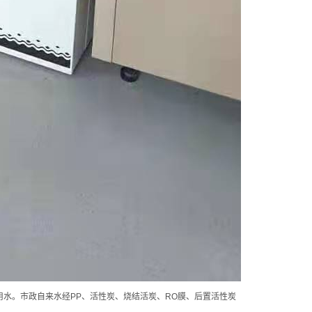
水。市政自来水经PP、活性炭、烧结活炭、RO膜、后置活性炭