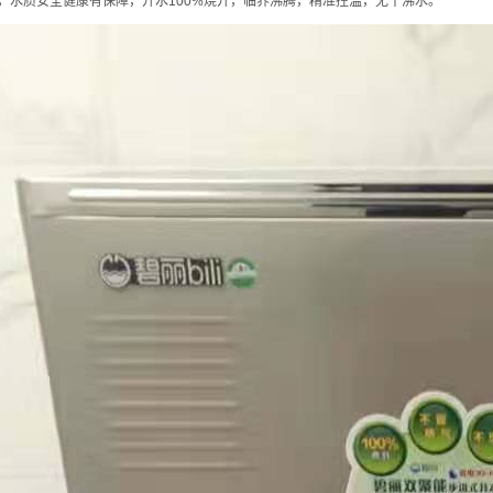
，水质安全健康有保障，开水100%烧开，临界沸腾，精准控温，无千沸水。